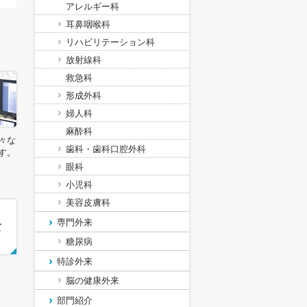
アレルギー科
耳鼻咽喉科
リハビリテーション科
放射線科
救急科
形成外科
婦人科
麻酔科
々な
歯科・歯科口腔外科
す。
眼科
小児科
美容皮膚科
専門外来
糖尿病
特診外来
脳の健康外来
部門紹介