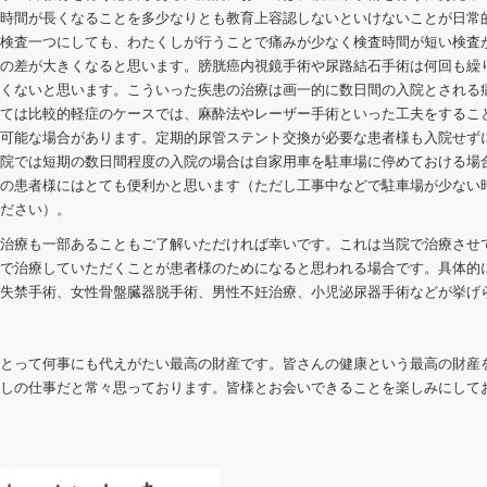
時間が長くなることを多少なりとも教育上容認しないといけないことが日常
検査一つにしても、わたくしが行うことで痛みが少なく検査時間が短い検査
の差が大きくなると思います。膀胱癌内視鏡手術や尿路結石手術は何回も繰
くないと思います。こういった疾患の治療は画一的に数日間の入院とされる
ては比較的軽症のケースでは、麻酔法やレーザー手術といった工夫をするこ
可能な場合があります。定期的尿管ステント交換が必要な患者様も入院せず
院では短期の数日間程度の入院の場合は自家用車を駐車場に停めておける場
の患者様にはとても便利かと思います（ただし工事中などで駐車場が少ない
ださい）。
治療も一部あることもご了解いただければ幸いです。これは当院で治療させ
で治療していただくことが患者様のためになると思われる場合です。具体的
失禁手術、女性骨盤臓器脱手術、男性不妊治療、小児泌尿器手術などが挙げ
とって何事にも代えがたい最高の財産です。皆さんの健康という最高の財産
しの仕事だと常々思っております。皆様とお会いできることを楽しみにして