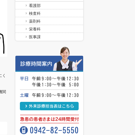
看護部
検査科
薬剤科
栄養科
医事課
にく
機関