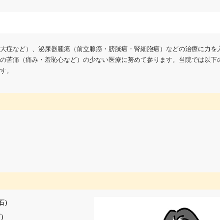
大症など）、泌尿器腫瘍（前立腺癌・膀胱癌・腎細胞癌）などの治療に力を
の苦痛（痛み・羞恥心など）の少ない医療に努めて参ります。当院では以下
す。
石）
石）