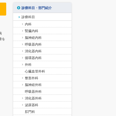
診療科目・部門紹介
診療科目
内科
腎臓内科
病
脳神経内科
療を
呼吸器内科
消化器内科
循環器内科
外科
心臓血管外科
整形外科
脳神経外科
呼吸器外科
消化器外科
泌尿器科
肛門科