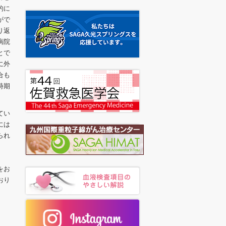
的に
がで
り返
病院
とで
に外
合も
時期
てい
には
られ
をお
おり