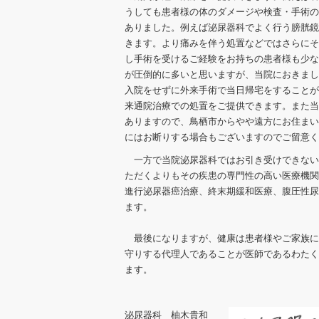
うしても患者様の体のダメージや検査・手術の
ありました。例えば泌尿器科でよく行う膀胱鏡
きます。より痛みを伴う処置などではさらにそ
し手術を受けるご経験をお持ちの患者様も少な
が圧倒的に多いと思いますが、当院におきまし
入院をせずに外来手術で当日帰宅をすることが
来通院治療での処置をご提供できます。また当
ありますので、鳥栖市からやや遠方にお住まい
にはお断りする場合もございますのでご留意く
一方で当院泌尿器科ではお引き受けできない
ただくよりもその疾患の専門性の高い医療機関
進行泌尿器癌治療、終末期緩和医療、腹圧性尿
ます。
最後になりますが、健康は患者様やご家族に
守りする代理人であることが医師であるわたく
ます。
泌尿器科 柚木貴和