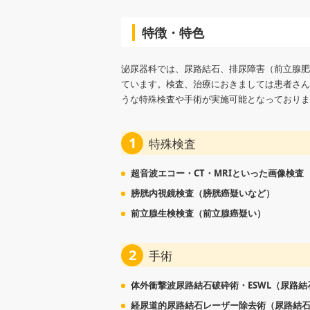
特徴・特色
泌尿器科では、尿路結石、排尿障害（前立腺肥
ています。検査、治療におきましては患者さん
うな特殊検査や手術が実施可能となっておりま
1
特殊検査
超音波エコー・CT・MRIといった画像検査
膀胱内視鏡検査（膀胱癌疑いなど）
前立腺生検検査（前立腺癌疑い）
2
手術
体外衝撃波尿路結石破砕術・ESWL（尿路結
経尿道的尿路結石レーザー除去術（尿路結