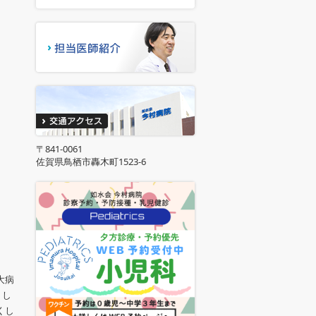
〒841-0061
佐賀県鳥栖市轟木町1523-6
大病
くし
くし