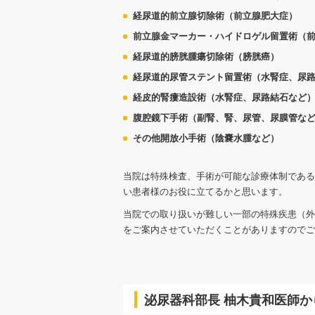
経尿道的前立腺切除術（前立腺肥大症）
前立腺金マーカー・ハイドロゲル留置術（
経尿道的膀胱腫瘍切除術（膀胱癌）
経尿道的尿管ステント留置術（水腎症、尿
経皮的腎瘻造設術（水腎症、尿路結石など
腹腔鏡下手術（副腎、腎、尿管、尿膜管な
その他開放小手術（陰嚢水腫など）
当院は特殊検査、手術が可能な診療体制である
い患者様のお役に立てるかと思います。
当院での取り扱いが難しい一部の特殊疾患（外
をご案内させていただくことがありますのでご
泌尿器科部長 柚木貴和医師か