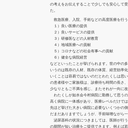
の考えをお伝えすることで少しでも安心して受
た。
救急医療、入院、手術などの高度医療を行う
１）良い医療の提供
２）良いサービスの提供
３）研修医などの人材教育
４）地域医療への貢献
５）コロナなどの社会有事への貢献
６）健全な病院経営
などといったことが挙げられます。世の中の多
いうのは既存の人材、既存の体質、経営効率化
いくことは容易ではないのだとわたくしは思い
の患者様やご家族様は、診療待ち時間の長さ、
少なりともご不満を感じ、またそれが一向に改
わたくしが如水会今村病院に勤務して思うの
高く病院に一体感があり、医療レベルだけでは
先ほど挙げた大きい病院に必要ないくつかの側
だまだありますでしょうが、手前味噌ながら一
泌尿器科の状況につきましては、医師が行う
の期間が短い治療をご提供できます。例えば若