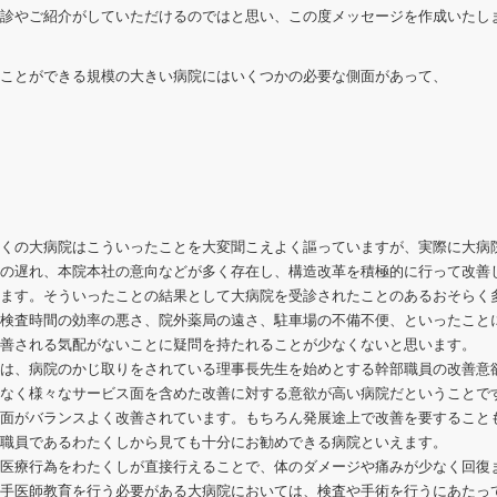
診やご紹介がしていただけるのではと思い、この度メッセージを作成いたし
ことができる規模の大きい病院にはいくつかの必要な側面があって、
くの大病院はこういったことを大変聞こえよく謳っていますが、実際に大病
の遅れ、本院本社の意向などが多く存在し、構造改革を積極的に行って改善
ます。そういったことの結果として大病院を受診されたことのあるおそらく
検査時間の効率の悪さ、院外薬局の遠さ、駐車場の不備不便、といったこと
善される気配がないことに疑問を持たれることが少なくないと思います。
は、病院のかじ取りをされている理事長先生を始めとする幹部職員の改善意
なく様々なサービス面を含めた改善に対する意欲が高い病院だということで
面がバランスよく改善されています。もちろん発展途上で改善を要すること
職員であるわたくしから見ても十分にお勧めできる病院といえます。
医療行為をわたくしが直接行えることで、体のダメージや痛みが少なく回復
手医師教育を行う必要がある大病院においては、検査や手術を行うにあたっ