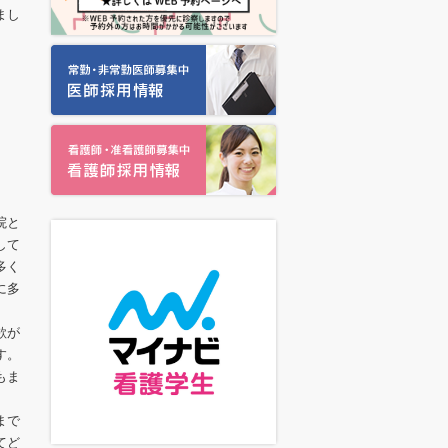
まし
院と
して
多く
に多
欲が
す。
もま
まで
てど