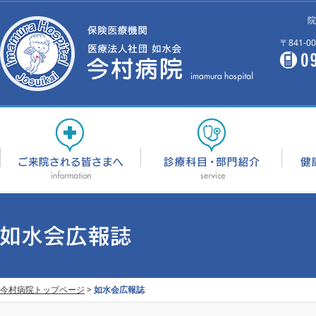
院
〒841-
今村病院トップページ
>
如水会広報誌